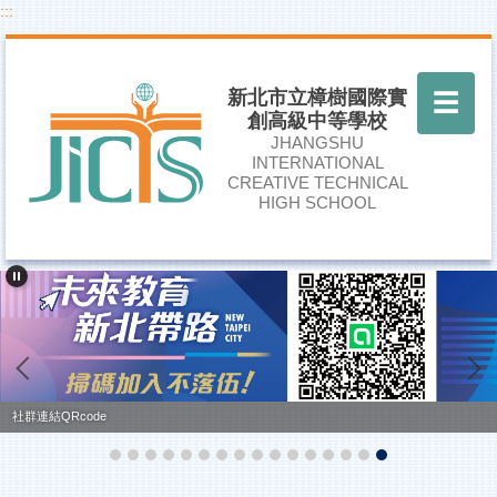
:::
跳
到
主
要
新北市立樟樹國際實
☰
內
創高級中等學校
容
JHANGSHU
區
INTERNATIONAL
CREATIVE TECHNICAL
HIGH SCHOOL
社群連結QRcode