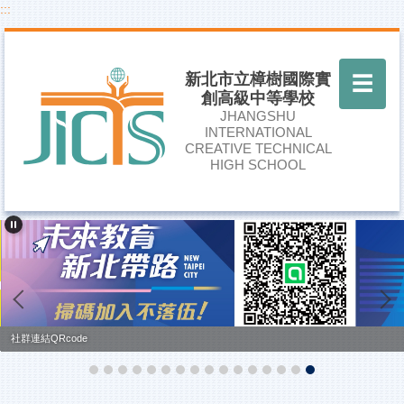
:::
跳
到
主
要
新北市立樟樹國際實
☰
內
創高級中等學校
容
JHANGSHU
區
INTERNATIONAL
CREATIVE TECHNICAL
HIGH SCHOOL
社群連結QRcode