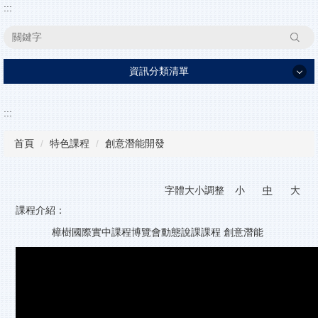
:::
搜尋
資訊分類清單
家長日資訊
:::
學校簡介
首頁
特色課程
創意潛能開發
行政單位
高中部
字體大小調整
小
中
大
特色課程
課程介紹：
學生事務
樟樹國際實中課程博覽會動態說課課程 創意潛能
升學資訊
活動花絮
教學資源