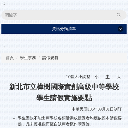
:::
搜尋
資訊分類清單
家長日資訊
:::
學校簡介
首頁
學生事務
請假規範
行政單位
高中部
字體大小調整
小
中
大
特色課程
新北市立樟樹國際實創高級中等學校
學生事務
點
學生請假實施要
升學資訊
中華民國106年09月01日制訂
活動花絮
學生因故不能出席學校各類活動或授課者均應依照本請假要
教學資源
點，凡未經准假而擅自缺席者概作曠課論。