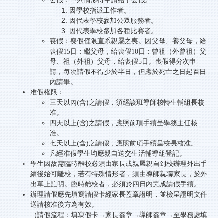
公假：下列情形得申請給予公假。
因學校指派工作者。
因代表學校參加公眾服務者。
因代表學校參加各種比賽者。
喪假：喪假僅限直系親屬之喪。因父母、養父母，給
喪假15日；繼父母，給喪假10日；曾祖（外曾祖）父
母、祖（外祖）父母，給喪假5日。喪假得分次申
請，每次請假不得少於半日，但應於死亡之日起百日
內請畢。
准假權限：
(
)
三天以內
含
之請假，須經該班導師核轉生輔組長核
准。
(
)
四天以上
含
之請假，應照前項手續呈學務主任核
准。
(
)
七天以上
含
之請假，應照前項手續呈校長核准。
凡經准假學生均應親自送交生活輔導組登記。
學生因故需臨時離校必須由家長或親屬親自到校辦理外出手
續後始可離校，若有特殊情形者，須由導師親聯家長，於外
出單上註明。臨時離校者，必須於四日內完成請假手續。
辦理請假應先填寫請假卡經家長蓋章證明，並檢呈證明文件
送請核准後方為有效。
（請假流程：填寫假卡
→
家長簽章
→
導師簽章
→
至學務處填