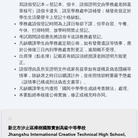
寫請假登記本
→
登記本、假卡、請假證明交由學務處老師蓋
章核可）請假卡遺失，請至學務處申請補發；補發依規定於
學生生活榮譽卡上登記十格缺點。
學務處請假登記時間為上課日每節下課，但早自習、午餐、
午休、打掃時間、放學時間禁止登記。
考試期間請假應先將請假卡送請教務處登記。
凡缺曠課學生由學務處定期公佈，如有發覺遺誤等情事，應
於公佈後三日內到學務處查對更正，逾期概不受理。
出席簿（點名簿）記載若有錯誤須經授課老師證明方能更
正。
請假理由及所呈證明文件或家長簽章如有虛構及偽造隱瞞等
情事，除缺席之時日以曠課計外，並依照情節輕重嚴予懲處
（該情事已構成刑法偽造文書罪）。
凡缺曠課學生均遵照「國民中學學生成績考查辦法」處理。
本要點經奉核後公佈實施，修正或補充時亦同。
:::
新北市汐止區樟樹國際實創高級中等學校
Jhangshu International Creative Technical High School,