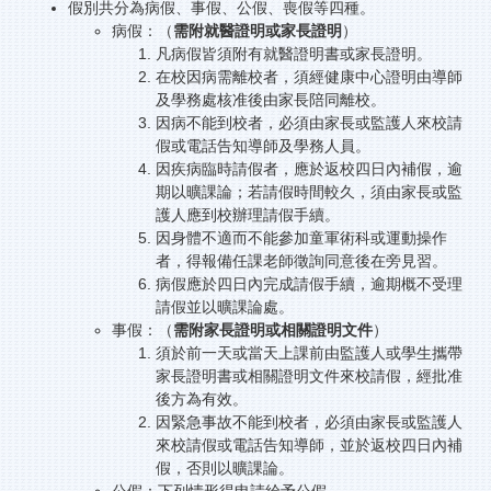
假別共分為病假、事假、公假、喪假等四種。
校務服務
病假：（
需附就醫證明或家長證明
）
凡病假皆須附有就醫證明書或家長證明。
新北115特色招生
在校因病需離校者，須經健康中心證明由導師
及學務處核准後由家長陪同離校。
因病不能到校者，必須由家長或監護人來校請
假或電話告知導師及學務人員。
因疾病臨時請假者，應於返校四日內補假，逾
期以曠課論；若請假時間較久，須由家長或監
護人應到校辦理請假手續。
因身體不適而不能參加童軍術科或運動操作
者，得報備任課老師徵詢同意後在旁見習。
病假應於四日內完成請假手續，逾期概不受理
請假並以曠課論處。
事假：（
需附家長證明或相關證明文件
）
須於前一天或當天上課前由監護人或學生攜帶
家長證明書或相關證明文件來校請假，經批准
後方為有效。
因緊急事故不能到校者，必須由家長或監護人
來校請假或電話告知導師，並於返校四日內補
假，否則以曠課論。