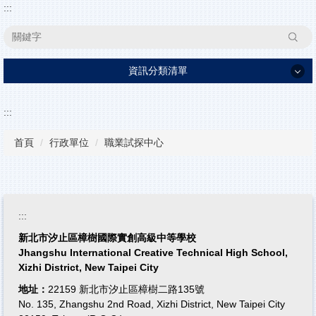
:::
搜尋
資訊分類清單
家長日資訊
:::
學校簡介
首頁
行政單位
職業試探中心
行政單位
高中部
特色課程
:::
學生事務
新北市汐止區樟樹國際實創高級中等學校
升學資訊
Jhangshu International Creative Technical High School,
Xizhi District, New Taipei City
活動花絮
地址：
22159 新北市汐止區樟樹二路135號
教學資源
No. 135, Zhangshu 2nd Road, Xizhi District, New Taipei City